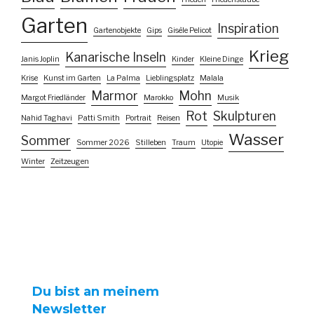
Garten
Inspiration
Gartenobjekte
Gips
Gisèle Pelicot
Krieg
Kanarische Inseln
Janis Joplin
Kinder
Kleine Dinge
Krise
Kunst im Garten
La Palma
Lieblingsplatz
Malala
Marmor
Mohn
Margot Friedländer
Marokko
Musik
Rot
Skulpturen
Nahid Taghavi
Patti Smith
Portrait
Reisen
Wasser
Sommer
Sommer 2026
Stilleben
Traum
Utopie
Winter
Zeitzeugen
Du bist an meinem
Newsletter