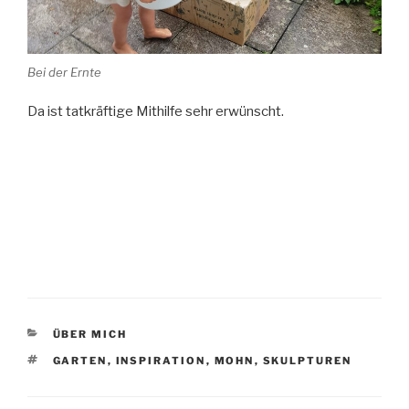
Bei der Ernte
Da ist tatkräftige Mithilfe sehr erwünscht.
KATEGORIEN
ÜBER MICH
SCHLAGWÖRTER
GARTEN
,
INSPIRATION
,
MOHN
,
SKULPTUREN