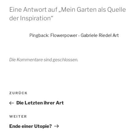
Eine Antwort auf „Mein Garten als Quelle
der Inspiration“
Pingback:
Flowerpower - Gabriele Riedel Art
Die Kommentare sind geschlossen.
Beitragsnavigation
Vorheriger
ZURÜCK
Beitrag
Die Letzten ihrer Art
Nächster
WEITER
Beitrag
Ende einer Utopie?