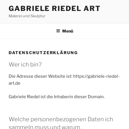
Zum
GABRIELE RIEDEL ART
Inhalt
Malerei und Skulptur
springen
Menü
DATENSCHUTZERKLÄRUNG
Wer ich bin?
Die Adresse dieser Website ist: https://gabriele-riedel-
art.de
Gabriele Riedel ist die Inhaberin dieser Domain.
Welche personenbezogenen Daten ich
sammeln muss und warum .