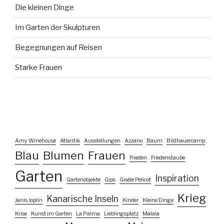
Die kleinen Dinge
Im Garten der Skulpturen
Begegnungen auf Reisen
Starke Frauen
Amy Winehouse
Atlantik
Ausstellungen
Azzano
Baum
Bildhauercamp
Blau
Blumen
Frauen
Frieden
Friedenstaube
Garten
Inspiration
Gartenobjekte
Gips
Gisèle Pelicot
Krieg
Kanarische Inseln
Janis Joplin
Kinder
Kleine Dinge
Krise
Kunst im Garten
La Palma
Lieblingsplatz
Malala