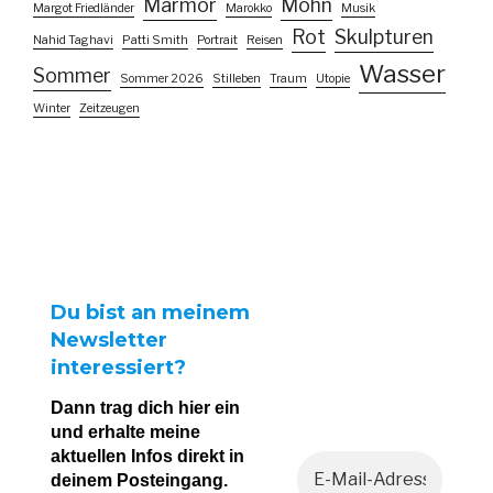
Marmor
Mohn
Margot Friedländer
Marokko
Musik
Rot
Skulpturen
Nahid Taghavi
Patti Smith
Portrait
Reisen
Wasser
Sommer
Sommer 2026
Stilleben
Traum
Utopie
Winter
Zeitzeugen
Du bist an meinem
Newsletter
interessiert?
Dann trag dich hier ein
und erhalte meine
aktuellen Infos direkt in
deinem Posteingang.