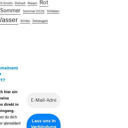
Rot
ti Smith
Portrait
Reisen
Sommer
Sommer 2026
Stilleben
asser
Winter
Zeitzeugen
n meinem
r
rt?
h hier ein
meine
os direkt in
eingang.
nst du dich
der abmelden!