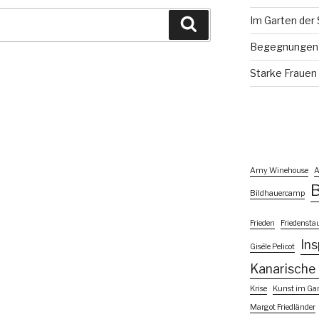
Im Garten der 
Suchen
Begegnungen 
Starke Frauen
Amy Winehouse
A
B
Bildhauercamp
Frieden
Friedensta
Ins
Gisèle Pelicot
Kanarische 
Krise
Kunst im Ga
Margot Friedländer