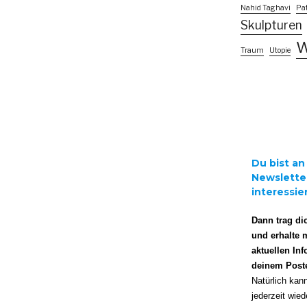
Nahid Taghavi
Pat
Skulpturen
W
Traum
Utopie
Du bist a
Newslette
interessie
Dann trag dic
und erhalte 
aktuellen Inf
deinem Post
Natürlich kan
jederzeit wie