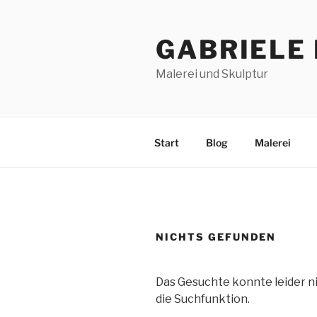
Zum
Inhalt
GABRIELE 
springen
Malerei und Skulptur
Start
Blog
Malerei
NICHTS GEFUNDEN
Das Gesuchte konnte leider ni
die Suchfunktion.