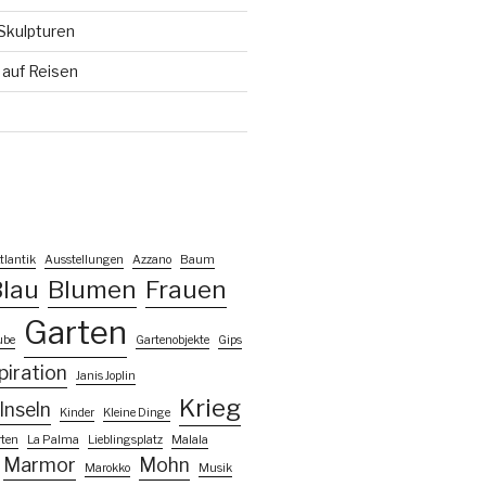
Skulpturen
auf Reisen
tlantik
Ausstellungen
Azzano
Baum
lau
Blumen
Frauen
Garten
ube
Gartenobjekte
Gips
piration
Janis Joplin
Krieg
Inseln
Kinder
Kleine Dinge
rten
La Palma
Lieblingsplatz
Malala
Marmor
Mohn
Marokko
Musik