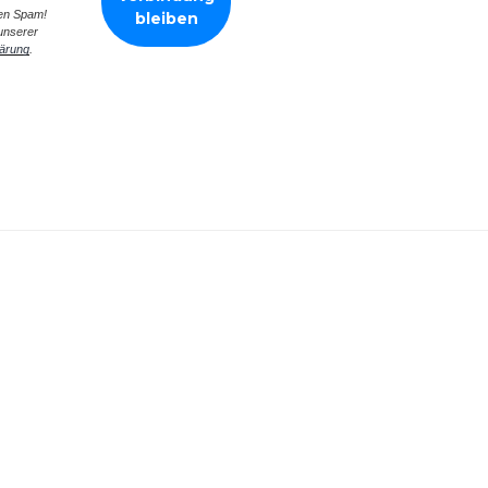
en Spam!
unserer
ärung
.