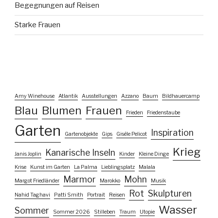
Begegnungen auf Reisen
Starke Frauen
Amy Winehouse
Atlantik
Ausstellungen
Azzano
Baum
Bildhauercamp
Blau
Blumen
Frauen
Frieden
Friedenstaube
Garten
Inspiration
Gartenobjekte
Gips
Gisèle Pelicot
Krieg
Kanarische Inseln
Janis Joplin
Kinder
Kleine Dinge
Krise
Kunst im Garten
La Palma
Lieblingsplatz
Malala
Marmor
Mohn
Margot Friedländer
Marokko
Musik
Rot
Skulpturen
Nahid Taghavi
Patti Smith
Portrait
Reisen
Wasser
Sommer
Sommer 2026
Stilleben
Traum
Utopie