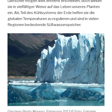
Gletscher mögen weit entfernt erscheinen, doch wirken
sie in vielfältiger Weise auf das Leben unseres Planten
ein. Als Teil des Kühlsystems der Erde helfen sie die
globalen Temperaturen zu regulieren und sind in vielen
Regionen bedeutende Süßwasserspeicher.
Glaciares Perito Moreno, Patagonia 2013 © Foto: Gabriele