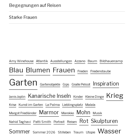
Begegnungen auf Reisen
Starke Frauen
Amy Winehouse
Atlantik
Ausstellungen
Azzano
Baum
Bildhauercamp
Blau
Blumen
Frauen
Frieden
Friedenstaube
Garten
Inspiration
Gartenobjekte
Gips
Gisèle Pelicot
Krieg
Kanarische Inseln
Janis Joplin
Kinder
Kleine Dinge
Krise
Kunst im Garten
La Palma
Lieblingsplatz
Malala
Marmor
Mohn
Margot Friedländer
Marokko
Musik
Rot
Skulpturen
Nahid Taghavi
Patti Smith
Portrait
Reisen
Wasser
Sommer
Sommer 2026
Stilleben
Traum
Utopie